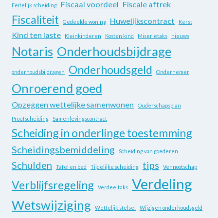
Fiscaal voordeel
Fiscale aftrek
Feitelijk scheiding
Fiscaliteit
Huwelijkscontract
Gedeelde woning
Kerst
Kind ten laste
Kleinkinderen
Kosten kind
Miserietaks
nieuws
Notaris
Onderhoudsbijdrage
Onderhoudsgeld
onderhoudsbijdragen
Ondernemer
Onroerend goed
Opzeggen wettelijke samenwonen
Ouderschapsplan
Proefscheiding
Samenlevingscontract
Scheiding in onderlinge toestemming
Scheidingsbemiddeling
Scheiding van goederen
Schulden
tips
Tafel en bed
Tijdelijke scheiding
Vennootschap
Verdeling
Verblijfsregeling
Verdeeltaks
Wetswijziging
Wettelijk stelsel
Wijzigen onderhoudsgeld